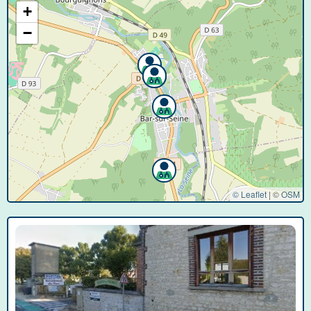
+
−
© Leaflet
|
©
OSM